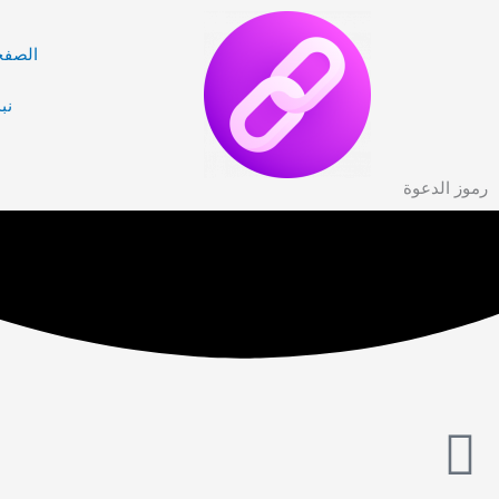
خطي
لى
الصفح
لمحتوى
نب
رموز الدعوة