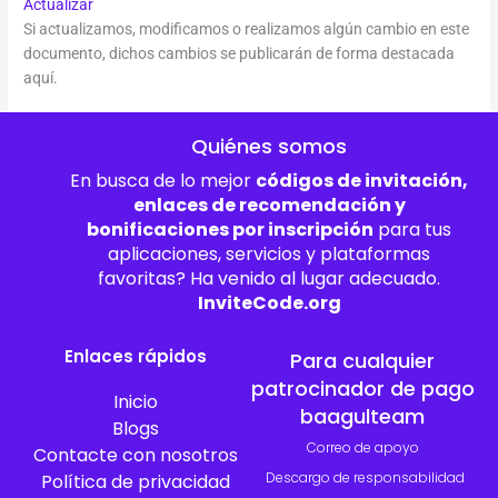
Actualizar
Si actualizamos, modificamos o realizamos algún cambio en este
documento, dichos cambios se publicarán de forma destacada
aquí.
Quiénes somos
En busca de lo mejor
códigos de invitación,
enlaces de recomendación y
bonificaciones por inscripción
para tus
aplicaciones, servicios y plataformas
favoritas? Ha venido al lugar adecuado.
InviteCode.org
Enlaces rápidos
Para cualquier
patrocinador de pago
Inicio
baagulteam
Blogs
Correo de apoyo
Contacte con nosotros
Descargo de responsabilidad
Política de privacidad