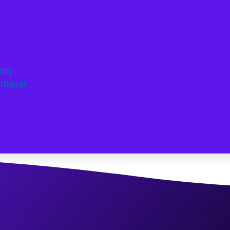
is)
rbayar