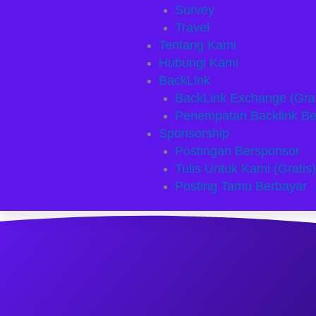
Survey
Travel
Tentang Kami
Hubungi Kami
BackLink
BackLink Exchange (Grat
Penempatan Backlink Be
Sponsorship
Postingan Bersponsor
Tulis Untuk Kami (Gratis)
Posting Tamu Berbayar